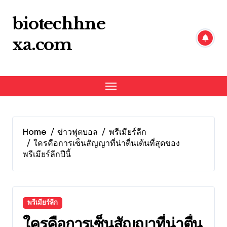
Skip
to
biotechhne
content
xa.com
Home
ข่าวฟุตบอล
พรีเมียร์ลีก
ใครคือการเซ็นสัญญาที่น่าตื่นเต้นที่สุดของ
พรีเมียร์ลีกปีนี้
พรีเมียร์ลีก
ใครคือการเซ็นสัญญาที่น่าตื่น