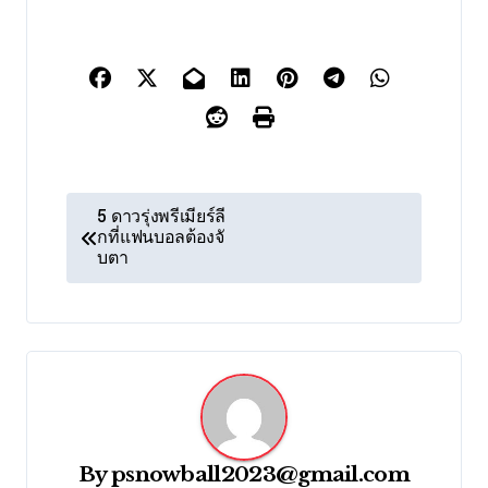
P
5 ดาวรุ่งพรีเมียร์ลี
o
กที่แฟนบอลต้องจั
บตา
s
t
n
a
v
i
By
psnowball2023@gmail.com