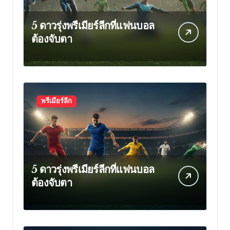
5 ดาวรุ่งพรีเมียร์ลีกที่แฟนบอล
ต้องจับตา
พรีเมียร์ลีก
5 ดาวรุ่งพรีเมียร์ลีกที่แฟนบอล
ต้องจับตา