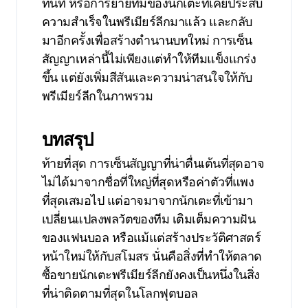
ทันที หรือการย้ายทีมของนักเตะที่เคยประสบ
ความสำเร็จในพรีเมียร์ลีกมาแล้ว และกลับ
มาอีกครั้งเพื่อสร้างตำนานบทใหม่ การเซ็น
สัญญาเหล่านี้ไม่เพียงแต่ทำให้ทีมแข็งแกร่ง
ขึ้น แต่ยังเพิ่มสีสันและความน่าสนใจให้กับ
พรีเมียร์ลีกในภาพรวม
บทสรุป
ท้ายที่สุด การเซ็นสัญญาที่น่าตื่นเต้นที่สุดอาจ
ไม่ได้มาจากชื่อที่ใหญ่ที่สุดหรือค่าตัวที่แพง
ที่สุดเสมอไป แต่อาจมาจากนักเตะที่เข้ามา
เปลี่ยนแปลงพลวัตของทีม เติมเต็มความฝัน
ของแฟนบอล หรือแม้แต่สร้างประวัติศาสตร์
หน้าใหม่ให้กับสโมสร นั่นคือสิ่งที่ทำให้ตลาด
ซื้อขายนักเตะพรีเมียร์ลีกยังคงเป็นหนึ่งในสิ่ง
ที่น่าติดตามที่สุดในโลกฟุตบอล