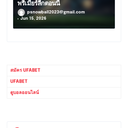
พรีเมียร์ลีกตอนนี้
psnowball2023@gmail.com
Jun 15, 2026
สมัคร UFABET
UFABET
ดูบอลออนไลน์